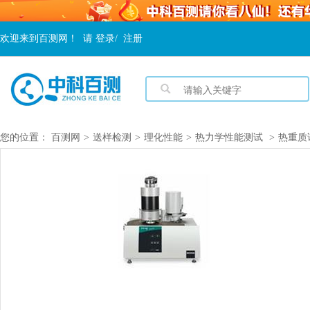
欢迎来到百测网！
请
登录
/
注册
您的位置：
百测网
>
送样检测
>
理化性能
>
热力学性能测试
>
热重质