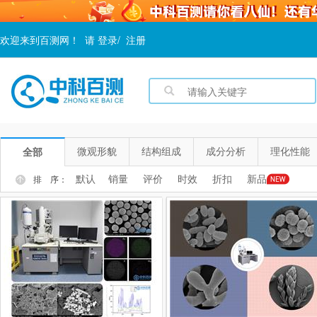
欢迎来到百测网！
请
登录
/
注册
微观形貌
结构组成
成分分析
理化性能
全部
默认
销量
评价
时效
折扣
新品
排 序：