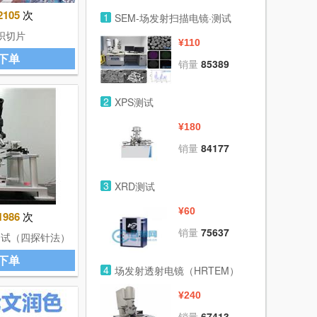
2105
次
1
SEM-场发射扫描电镜·测试
织切片
¥110
下单
销量
85389
2
XPS测试
¥180
销量
84177
3
XRD测试
¥60
1986
次
销量
75637
测试（四探针法）
下单
4
场发射透射电镜（HRTEM）
¥240
销量
67413