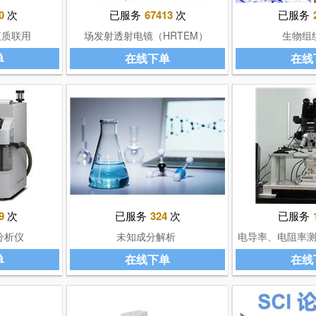
0
次
已服务
67413
次
已服务
液质联用
场发射透射电镜（HRTEM）
生物组
MS）
单
在线下单
在线
9
次
已服务
324
次
已服务
分析仪
未知成分解析
电导率、电阻率
单
在线下单
在线