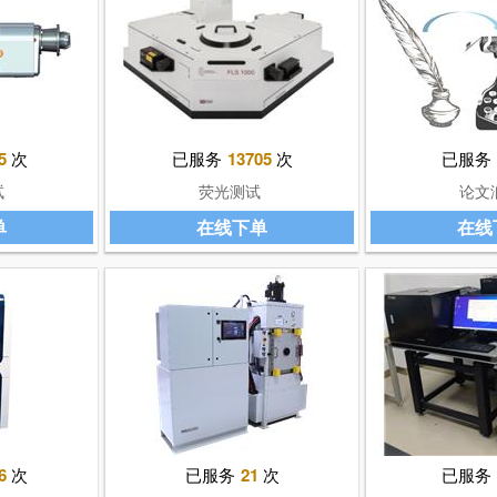
5
次
已服务
13705
次
已服务
试
荧光测试
论文
单
在线下单
在线
6
次
已服务
21
次
已服务