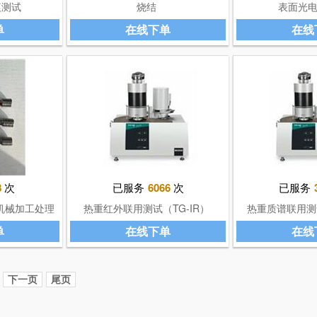
痕测试
烧结
表面光
单
在线下单
在线
8
次
已服务
6066
次
已服务
机械加工处理
热重红外联用测试（TG-IR）
热重质谱联用测试
单
在线下单
在线
下一页
尾页