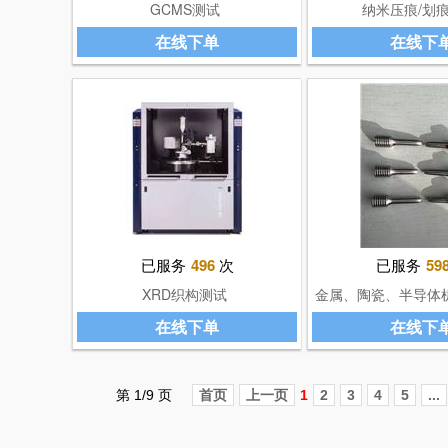
GCMS测试
纳米压痕/划
在线下单
在线下
已服务
496
次
已服务
59
XRD织构测试
金属、陶瓷、半导体
在线下单
在线下
第 1/9 页
首页
上一页
1
2
3
4
5
...