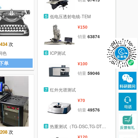
5
低电压透射电镜-TEM
¥150
销量
63874
434
次
6
润色
ICP测试
下单
¥100
销量
59046
7
红外光谱测试
¥70
销量
49576
8
热重测试（TG-DSC,TG-DTA,TG）
208
次
¥120