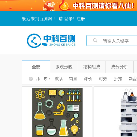
欢迎来到百测网！
请
登录
/
注册
微观形貌
结构组成
成分分析
全部
默认
销量
评价
时效
折扣
新
排 序：