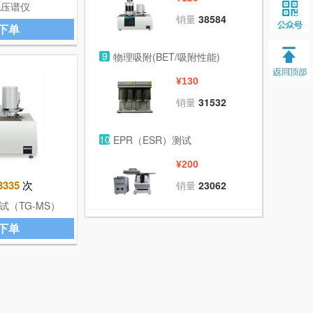
电压谱仪
销量
38584
下单
9
物理吸附(BET/吸附性能)
¥130
销量
31532
10
EPR（ESR）测试
¥200
3335
次
销量
23062
（TG-MS）
下单