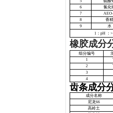
5
硫酸
6
氯化
7
AEO-
8
香
9
水
1
：
pH
：
橡胶成分
组分编号
1
2
3
4
齿条成分
成分名称
尼龙
66
高岭土