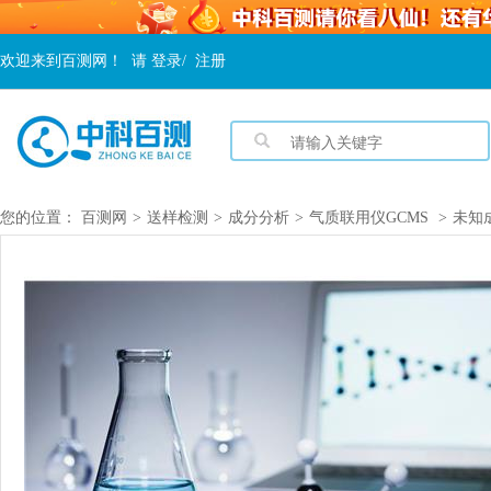
欢迎来到百测网！
请
登录
/
注册
您的位置：
百测网
>
送样检测
>
成分分析
>
气质联用仪GCMS
>
未知