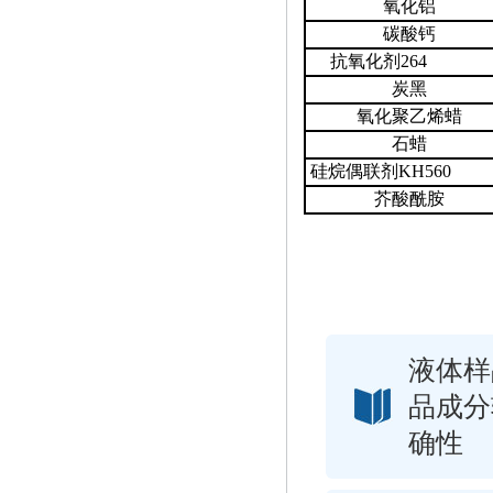
氧化铝
碳酸钙
抗氧化剂
26
炭黑
氧化聚乙烯蜡
石蜡
硅烷偶联剂
KH56
芥酸酰胺
液体样
品成分
确性