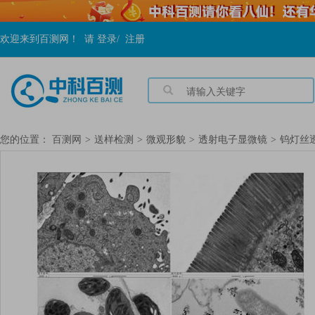
欢迎来到百测网！
请
登录
/
注册
您的位置：
百测网
>
送样检测
>
微观形貌
>
透射电子显微镜
>
钨灯丝