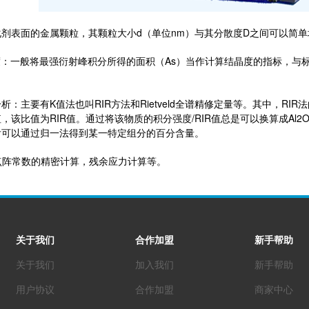
面的金属颗粒，其颗粒大小d（单位nm）与其分散度D之间可以简单地换算：d
一般将最强衍射峰积分所得的面积（As）当作计算结晶度的指标，与标准
主要有K值法也叫RIR方法和Rietveld全谱精修定量等。其中，RIR法的
，该比值为RIR值。通过将该物质的积分强度/RIR值总是可以换算成Al
后可以通过归一法得到某一特定组分的百分含量。
点阵常数的精密计算，残余应力计算等。
关于我们
合作加盟
新手帮助
关于我们
加入我们
新手帮助
用户协议
合作加盟
商家中心