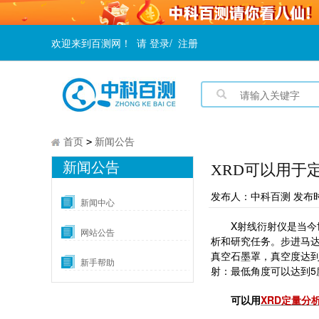
欢迎来到百测网！
请
登录
/
注册
首页
新闻公告
>
新闻公告
XRD可以用于
发布人：中科百测 发布时间：2
新闻中心
X射线衍射仪是当今世
网站公告
析和研究任务。步进马
真空石墨罩，真空度达到
新手帮助
射：最低角度可以达到5
可以用
XRD定量分