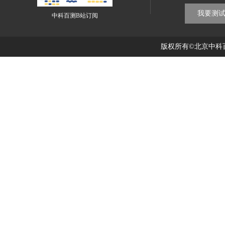
我要测
中科百测B站订阅
版权所有©北京中科