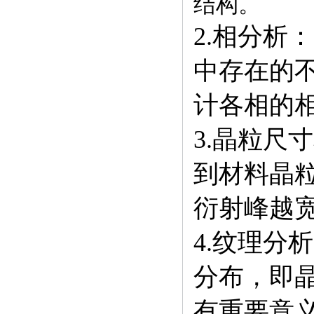
结构。
2.
相分析：
中存在的
计各相的
3.
晶粒尺寸
到材料晶
衍射峰越
4.
纹理分析
分布，即
有重要意