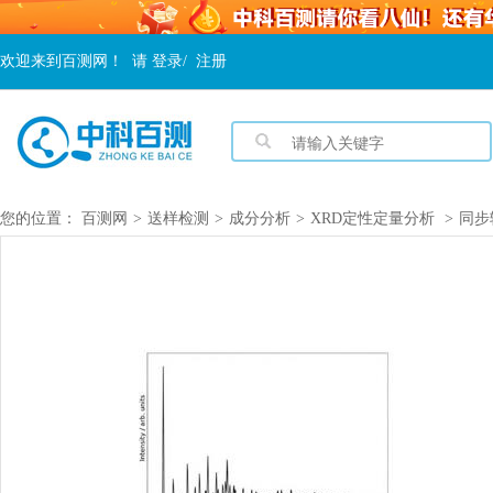
欢迎来到百测网！
请
登录
/
注册
您的位置：
百测网
>
送样检测
>
成分分析
>
XRD定性定量分析
>
同步