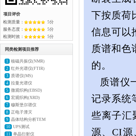
下按质荷
项目评价
检测质量：
5分
信息可以
服务态度：
5分
检测时效：
5分
质谱和色
同类检测项目推荐
1
核磁共振仪(NMR)
的。
2
红外光谱仪(FTIR)
3
质谱仪(MS)
质谱仪
4
拉曼光谱仪
5
微观织构(EBSD)
记录系统
6
宏观织构(XRD)
7
穆斯堡尔谱仪
8
正电子湮灭
些离子汇
9
晶体结构分析TEM
10
UPS测试
源、CI源
11
单晶衍射仪