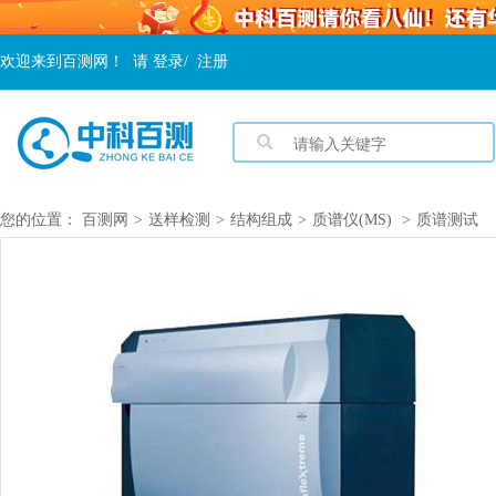
欢迎来到百测网！
请
登录
/
注册
您的位置：
百测网
>
送样检测
>
结构组成
>
质谱仪(MS)
>
质谱测试