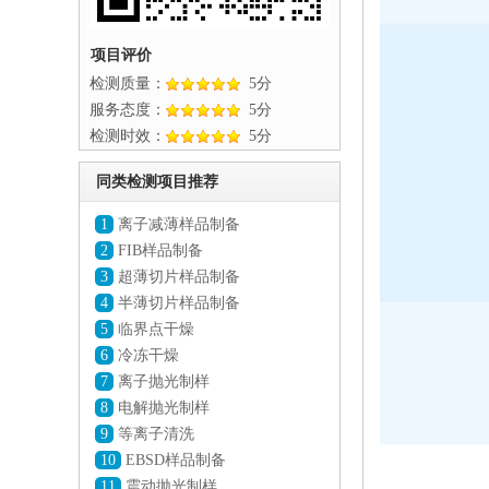
项目评价
检测质量：
5分
服务态度：
5分
检测时效：
5分
同类检测项目推荐
1
离子减薄样品制备
2
FIB样品制备
3
超薄切片样品制备
4
半薄切片样品制备
5
临界点干燥
6
冷冻干燥
7
离子抛光制样
8
电解抛光制样
9
等离子清洗
10
EBSD样品制备
11
震动抛光制样