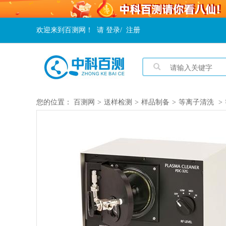
欢迎来到百测网！
请
登录
/
注册
您的位置：
百测网
>
送样检测
>
样品制备
>
等离子清洗
>