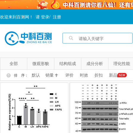
欢迎来到百测网！
请
登录
/
注册
全部
微观形貌
结构组成
成分分析
理化性能
默认
销量
评价
时效
折扣
新品
排 序：