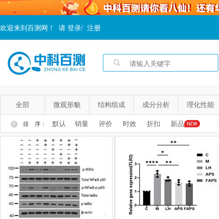
欢迎来到百测网！
请
登录
/
注册
全部
微观形貌
结构组成
成分分析
理化性能
默认
销量
评价
时效
折扣
新品
排 序：