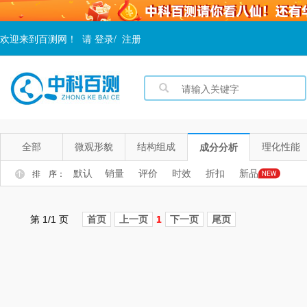
欢迎来到百测网！
请
登录
/
注册
全部
微观形貌
结构组成
理化性能
成分分析
默认
销量
评价
时效
折扣
新品
排 序：
第 1/1 页
首页
上一页
1
下一页
尾页